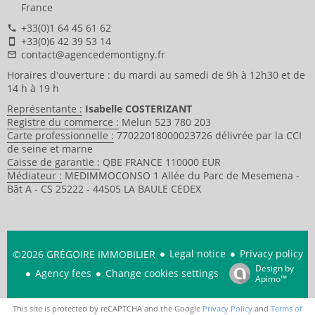
France
+33(0)1 64 45 61 62
+33(0)6 42 39 53 14
contact@agencedemontigny.fr
Horaires d'ouverture : du mardi au samedi de 9h à 12h30 et de
14 h à 19 h
Représentante :
Isabelle COSTERIZANT
Registre du commerce :
Melun 523 780 203
Carte professionnelle :
77022018000023726 délivrée par la CCI
de seine et marne
Caisse de garantie :
QBE FRANCE 110000 EUR
Médiateur :
MEDIMMOCONSO 1 Allée du Parc de Mesemena -
Bât A - CS 25222 - 44505 LA BAULE CEDEX
Legal notice
Privacy policy
©2026 GRÉGOIRE IMMOBILIER
Design by
Agency fees
Change cookies settings
Apimo™
This site is protected by reCAPTCHA and the Google
Privacy Policy
and
Terms of