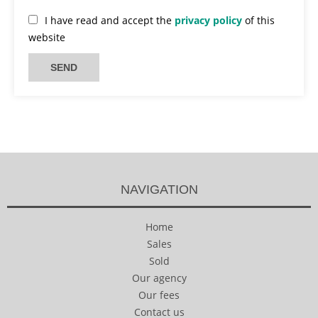
I have read and accept the
privacy policy
of this
website
SEND
NAVIGATION
Home
Sales
Sold
Our agency
Our fees
Contact us