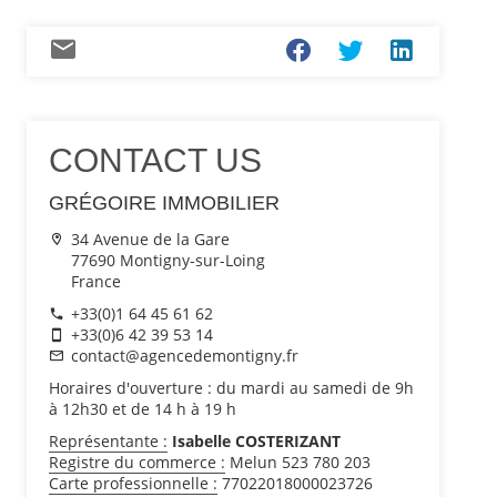
CONTACT US
GRÉGOIRE IMMOBILIER
34 Avenue de la Gare
77690 Montigny-sur-Loing
France
+33(0)1 64 45 61 62
+33(0)6 42 39 53 14
contact@agencedemontigny.fr
Horaires d'ouverture : du mardi au samedi de 9h
à 12h30 et de 14 h à 19 h
Représentante :
Isabelle COSTERIZANT
Registre du commerce :
Melun 523 780 203
Carte professionnelle :
77022018000023726