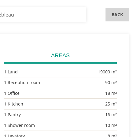
ebleau
BACK
AREAS
1 Land
19000 m²
1 Reception room
90 m²
1 Office
18 m²
1 Kitchen
25 m²
1 Pantry
16 m²
1 Shower room
10 m²
1 Lavatory
8 m²