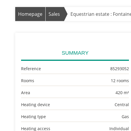
Homepage
Sales
Equestrian estate : Fontain
SUMMARY
Reference
85293052
Rooms
12 rooms
Area
420 m²
Heating device
Central
Heating type
Gas
Heating access
Individual