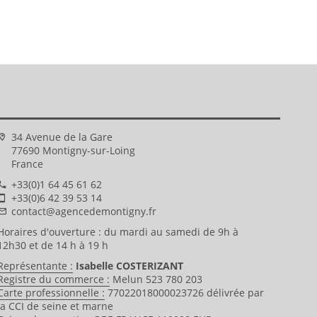
34 Avenue de la Gare
77690 Montigny-sur-Loing
France
+33(0)1 64 45 61 62
+33(0)6 42 39 53 14
contact@agencedemontigny.fr
Horaires d'ouverture : du mardi au samedi de 9h à
12h30 et de 14 h à 19 h
Représentante :
Isabelle COSTERIZANT
Registre du commerce :
Melun 523 780 203
Carte professionnelle :
77022018000023726 délivrée par
la CCI de seine et marne