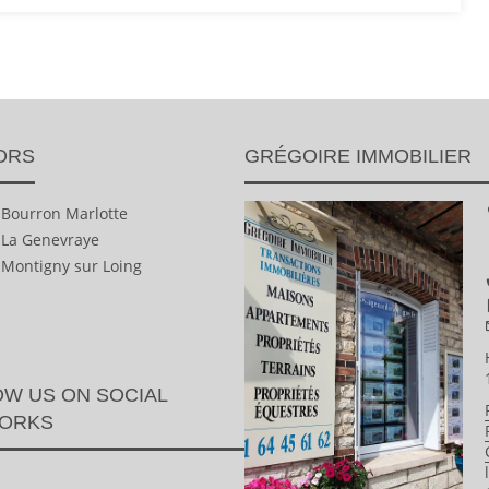
ORS
GRÉGOIRE IMMOBILIER
n Bourron Marlotte
n La Genevraye
 Montigny sur Loing
W US ON SOCIAL
ORKS