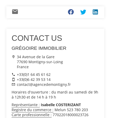
CONTACT US
GRÉGOIRE IMMOBILIER
34 Avenue de la Gare
77690 Montigny-sur-Loing
France
+33(0)1 64 45 61 62
+33(0)6 42 39 53 14
contact@agencedemontigny.fr
Horaires d'ouverture : du mardi au samedi de 9h
à 12h30 et de 14 h à 19 h
Représentante :
Isabelle COSTERIZANT
Registre du commerce :
Melun 523 780 203
Carte professionnelle :
77022018000023726