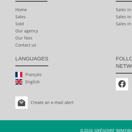
Home
Sales i
Sales
Sales i
Sold
Sales in
Our agency
Our fees
Contact us
LANGUAGES
FOLLO
NETW
Français
English
Create an e-mail alert
©2026 GRÉGOIRE IMMOBI