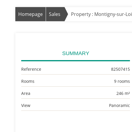
Homepage
Sales
Property : Montigny-sur-Lo
SUMMARY
Reference
82507415
Rooms
9 rooms
Area
246 m²
View
Panoramic