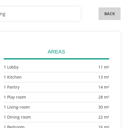
ing
BACK
AREAS
1 Lobby
11 m²
1 Kitchen
13 m²
1 Pantry
14 m²
1 Play room
28 m²
1 Living-room
30 m²
1 Dining room
22 m²
1 Bedroom
16 m²