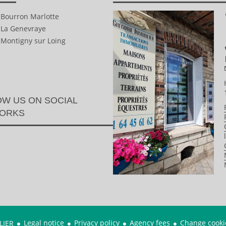
n Bourron Marlotte
n La Genevraye
 Montigny sur Loing
W US ON SOCIAL
ORKS
Legal notice
Privacy policy
Agency fees
Change cookie
LIER