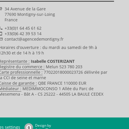
34 Avenue de la Gare
77690 Montigny-sur-Loing
France
+33(0)1 64 45 61 62
+33(0)6 42 39 53 14
contact@agencedemontigny.fr
Horaires d'ouverture : du mardi au samedi de 9h à
12h30 et de 14 h à 19 h
Représentante :
Isabelle COSTERIZANT
Registre du commerce :
Melun 523 780 203
Carte professionnelle :
77022018000023726 délivrée par
la CCI de seine et marne
Caisse de garantie :
QBE FRANCE 110000 EUR
Médiateur :
MEDIMMOCONSO 1 Allée du Parc de
Mesemena - Bât A - CS 25222 - 44505 LA BAULE CEDEX
Design by
s settings