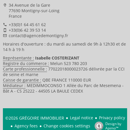
34 Avenue de la Gare
77690 Montigny-sur-Loing
France
+33(0)1 64 45 61 62
+33(0)6 42 39 53 14
contact@agencedemontigny.fr
Horaires d'ouverture : du mardi au samedi de 9h à 12h30 et de
14 h à 19 h
Représentante :
Isabelle COSTERIZANT
Registre du commerce :
Melun 523 780 203
Carte professionnelle :
77022018000023726 délivrée par la CCI
de seine et marne
Caisse de garantie :
QBE FRANCE 110000 EUR
Médiateur :
MEDIMMOCONSO 1 Allée du Parc de Mesemena -
Bât A - CS 25222 - 44505 LA BAULE CEDEX
Legal notice
Privacy policy
©2026 GRÉGOIRE IMMOBILIER
Design by
Agency fees
Change cookies settings
Apimo™