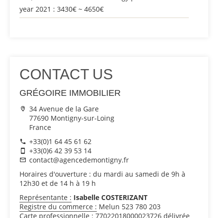
year 2021 : 3430€ ~ 4650€
CONTACT US
GRÉGOIRE IMMOBILIER
34 Avenue de la Gare
77690 Montigny-sur-Loing
France
+33(0)1 64 45 61 62
+33(0)6 42 39 53 14
contact@agencedemontigny.fr
Horaires d'ouverture : du mardi au samedi de 9h à
12h30 et de 14 h à 19 h
Représentante :
Isabelle COSTERIZANT
Registre du commerce :
Melun 523 780 203
Carte professionnelle :
77022018000023726 délivrée