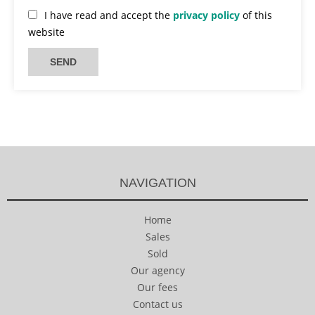
I have read and accept the
privacy policy
of this
website
SEND
NAVIGATION
Home
Sales
Sold
Our agency
Our fees
Contact us