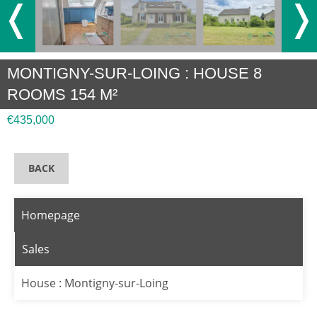
❬
❭
MONTIGNY-SUR-LOING : HOUSE 8
ROOMS 154 M²
€435,000
BACK
Homepage
Sales
House : Montigny-sur-Loing