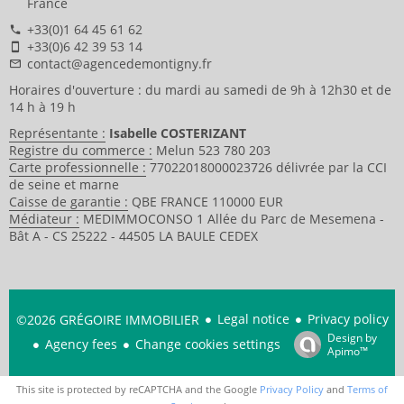
France
+33(0)1 64 45 61 62
+33(0)6 42 39 53 14
contact@agencedemontigny.fr
Horaires d'ouverture : du mardi au samedi de 9h à 12h30 et de
14 h à 19 h
Représentante :
Isabelle COSTERIZANT
Registre du commerce :
Melun 523 780 203
Carte professionnelle :
77022018000023726 délivrée par la CCI
de seine et marne
Caisse de garantie :
QBE FRANCE 110000 EUR
Médiateur :
MEDIMMOCONSO 1 Allée du Parc de Mesemena -
Bât A - CS 25222 - 44505 LA BAULE CEDEX
Legal notice
Privacy policy
©2026 GRÉGOIRE IMMOBILIER
Design by
Agency fees
Change cookies settings
Apimo™
This site is protected by reCAPTCHA and the Google
Privacy Policy
and
Terms of