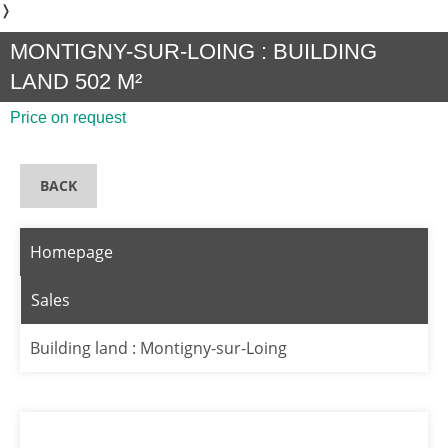
❭
MONTIGNY-SUR-LOING : BUILDING
LAND 502 M²
Price on request
BACK
Homepage
Sales
Building land : Montigny-sur-Loing