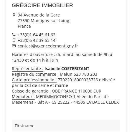
GRÉGOIRE IMMOBILIER
34 Avenue de la Gare
77690 Montigny-sur-Loing
France
+33(0)1 64 45 61 62
+33(0)6 42 39 53 14
contact@agencedemontigny.fr
Horaires d'ouverture : du mardi au samedi de 9h à
12h30 et de 14 h à 19 h
Représentante :
Isabelle COSTERIZANT
Registre du commerce :
Melun 523 780 203
Carte professionnelle :
77022018000023726 délivrée
par la CCI de seine et marne
Caisse de garantie :
QBE FRANCE 110000 EUR
Médiateur :
MEDIMMOCONSO 1 Allée du Parc de
Mesemena - Bât A - CS 25222 - 44505 LA BAULE CEDEX