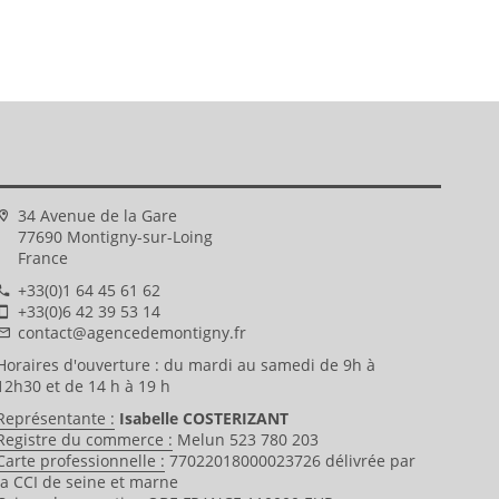
34 Avenue de la Gare
77690 Montigny-sur-Loing
France
+33(0)1 64 45 61 62
+33(0)6 42 39 53 14
contact@agencedemontigny.fr
Horaires d'ouverture : du mardi au samedi de 9h à
12h30 et de 14 h à 19 h
Représentante :
Isabelle COSTERIZANT
Registre du commerce :
Melun 523 780 203
Carte professionnelle :
77022018000023726 délivrée par
la CCI de seine et marne