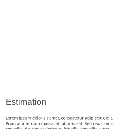
Estimation
Lorem ipsum dolor sit amet, consectetur adipiscing elit.
Proin at interdum massa, at lobortis elit. Sed risus sem,
convallis ultricies scelerisque fringilla, convallis a arcu.