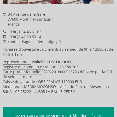
34 Avenue de la Gare
77690 Montigny-sur-Loing
France
+33(0)1 64 45 61 62
+33(0)6 42 39 53 14
contact@agencedemontigny.fr
Horaires d'ouverture : du mardi au samedi de 9h à 12h30 et de
14 h à 19 h
Représentante :
Isabelle COSTERIZANT
Registre du commerce :
Melun 523 780 203
Carte professionnelle :
77022018000023726 délivrée par la CCI
de seine et marne
Caisse de garantie :
QBE FRANCE 110000 EUR
Médiateur :
MEDIMMOCONSO 1 Allée du Parc de Mesemena -
Bât A - CS 25222 - 44505 LA BAULE CEDEX
Mentions légales
©2026 GRÉGOIRE IMMOBILIER