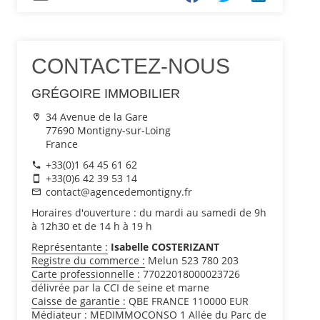
CONTACTEZ-NOUS
GRÉGOIRE IMMOBILIER
34 Avenue de la Gare
77690 Montigny-sur-Loing
France
+33(0)1 64 45 61 62
+33(0)6 42 39 53 14
contact@agencedemontigny.fr
Horaires d'ouverture : du mardi au samedi de 9h
à 12h30 et de 14 h à 19 h
Représentante :
Isabelle COSTERIZANT
Registre du commerce :
Melun 523 780 203
Carte professionnelle :
77022018000023726
délivrée par la CCI de seine et marne
Caisse de garantie :
QBE FRANCE 110000 EUR
Médiateur :
MEDIMMOCONSO 1 Allée du Parc de