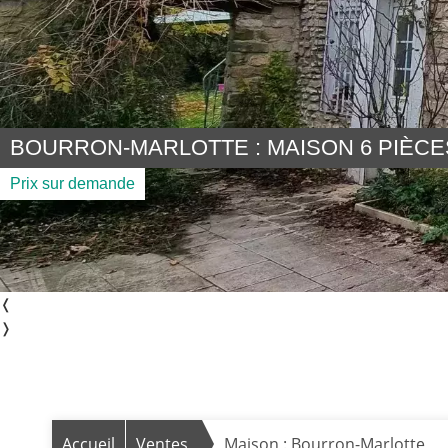
BOURRON-MARLOTTE : MAISON 6 PIÈCES
Prix sur demande
❬
❭
Accueil
Ventes
Maison : Bourron-Marlotte