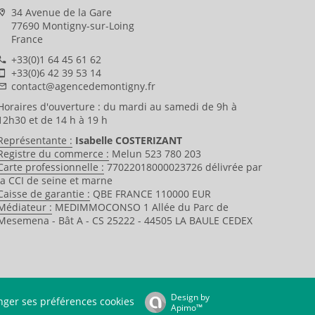
34 Avenue de la Gare
77690 Montigny-sur-Loing
France
+33(0)1 64 45 61 62
+33(0)6 42 39 53 14
contact@agencedemontigny.fr
Horaires d'ouverture : du mardi au samedi de 9h à
12h30 et de 14 h à 19 h
Représentante :
Isabelle COSTERIZANT
Registre du commerce :
Melun 523 780 203
Carte professionnelle :
77022018000023726 délivrée par
la CCI de seine et marne
Caisse de garantie :
QBE FRANCE 110000 EUR
Médiateur :
MEDIMMOCONSO 1 Allée du Parc de
Mesemena - Bât A - CS 25222 - 44505 LA BAULE CEDEX
Design by
ger ses préférences cookies
Apimo™