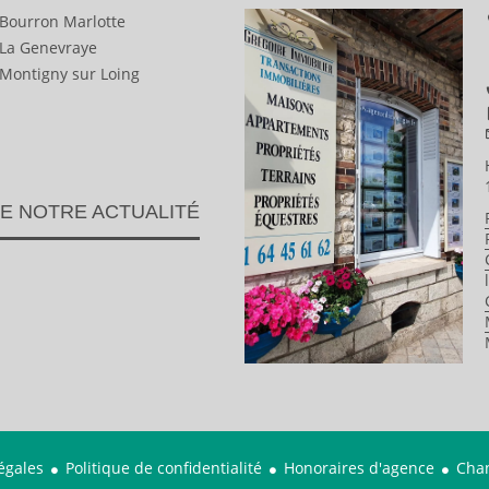
 Bourron Marlotte
 La Genevraye
 Montigny sur Loing
E NOTRE ACTUALITÉ
égales
Politique de confidentialité
Honoraires d'agence
Chan