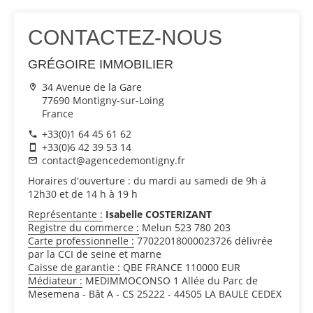
CONTACTEZ-NOUS
GRÉGOIRE IMMOBILIER
34 Avenue de la Gare
77690 Montigny-sur-Loing
France
+33(0)1 64 45 61 62
+33(0)6 42 39 53 14
contact@agencedemontigny.fr
Horaires d'ouverture : du mardi au samedi de 9h à
12h30 et de 14 h à 19 h
Représentante :
Isabelle COSTERIZANT
Registre du commerce :
Melun 523 780 203
Carte professionnelle :
77022018000023726 délivrée
par la CCI de seine et marne
Caisse de garantie :
QBE FRANCE 110000 EUR
Médiateur :
MEDIMMOCONSO 1 Allée du Parc de
Mesemena - Bât A - CS 25222 - 44505 LA BAULE CEDEX