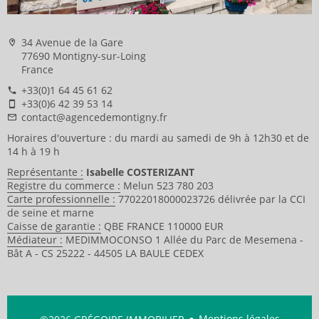
34 Avenue de la Gare
77690 Montigny-sur-Loing
France
+33(0)1 64 45 61 62
+33(0)6 42 39 53 14
contact@agencedemontigny.fr
Horaires d'ouverture : du mardi au samedi de 9h à 12h30 et de
14 h à 19 h
Représentante :
Isabelle COSTERIZANT
Registre du commerce :
Melun 523 780 203
Carte professionnelle :
77022018000023726 délivrée par la CCI
de seine et marne
Caisse de garantie :
QBE FRANCE 110000 EUR
Médiateur :
MEDIMMOCONSO 1 Allée du Parc de Mesemena -
Bât A - CS 25222 - 44505 LA BAULE CEDEX
Mentions légales