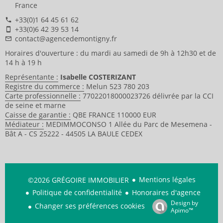
France
+33(0)1 64 45 61 62
+33(0)6 42 39 53 14
contact@agencedemontigny.fr
Horaires d'ouverture : du mardi au samedi de 9h à 12h30 et de
14 h à 19 h
Représentante :
Isabelle COSTERIZANT
Registre du commerce :
Melun 523 780 203
Carte professionnelle :
77022018000023726 délivrée par la CCI
de seine et marne
Caisse de garantie :
QBE FRANCE 110000 EUR
Médiateur :
MEDIMMOCONSO 1 Allée du Parc de Mesemena -
Bât A - CS 25222 - 44505 LA BAULE CEDEX
Mentions légales
©2026 GRÉGOIRE IMMOBILIER
Politique de confidentialité
Honoraires d'agence
Design by
Changer ses préférences cookies
Apimo™