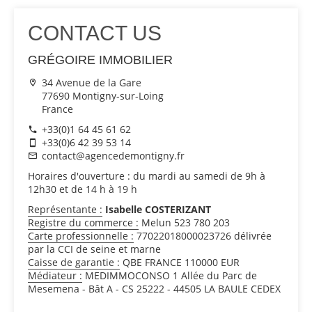
CONTACT US
GRÉGOIRE IMMOBILIER
34 Avenue de la Gare
77690 Montigny-sur-Loing
France
+33(0)1 64 45 61 62
+33(0)6 42 39 53 14
contact@agencedemontigny.fr
Horaires d'ouverture : du mardi au samedi de 9h à
12h30 et de 14 h à 19 h
Représentante :
Isabelle COSTERIZANT
Registre du commerce :
Melun 523 780 203
Carte professionnelle :
77022018000023726 délivrée
par la CCI de seine et marne
Caisse de garantie :
QBE FRANCE 110000 EUR
Médiateur :
MEDIMMOCONSO 1 Allée du Parc de
Mesemena - Bât A - CS 25222 - 44505 LA BAULE CEDEX