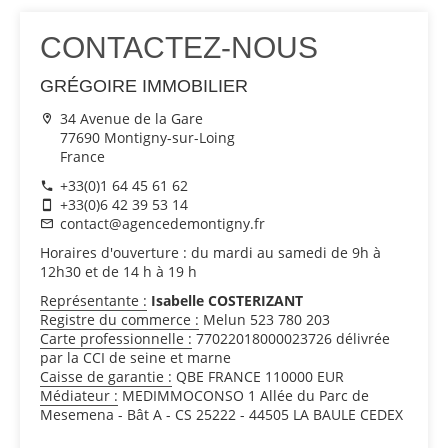
CONTACTEZ-NOUS
GRÉGOIRE IMMOBILIER
34 Avenue de la Gare
77690 Montigny-sur-Loing
France
+33(0)1 64 45 61 62
+33(0)6 42 39 53 14
contact@agencedemontigny.fr
Horaires d'ouverture : du mardi au samedi de 9h à
12h30 et de 14 h à 19 h
Représentante :
Isabelle COSTERIZANT
Registre du commerce :
Melun 523 780 203
Carte professionnelle :
77022018000023726 délivrée
par la CCI de seine et marne
Caisse de garantie :
QBE FRANCE 110000 EUR
Médiateur :
MEDIMMOCONSO 1 Allée du Parc de
Mesemena - Bât A - CS 25222 - 44505 LA BAULE CEDEX