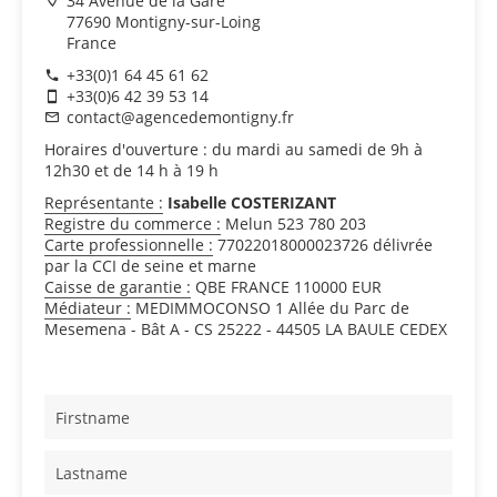
34 Avenue de la Gare
77690 Montigny-sur-Loing
France
+33(0)1 64 45 61 62
+33(0)6 42 39 53 14
contact@agencedemontigny.fr
Horaires d'ouverture : du mardi au samedi de 9h à
12h30 et de 14 h à 19 h
Représentante :
Isabelle COSTERIZANT
Registre du commerce :
Melun 523 780 203
Carte professionnelle :
77022018000023726 délivrée
par la CCI de seine et marne
Caisse de garantie :
QBE FRANCE 110000 EUR
Médiateur :
MEDIMMOCONSO 1 Allée du Parc de
Mesemena - Bât A - CS 25222 - 44505 LA BAULE CEDEX