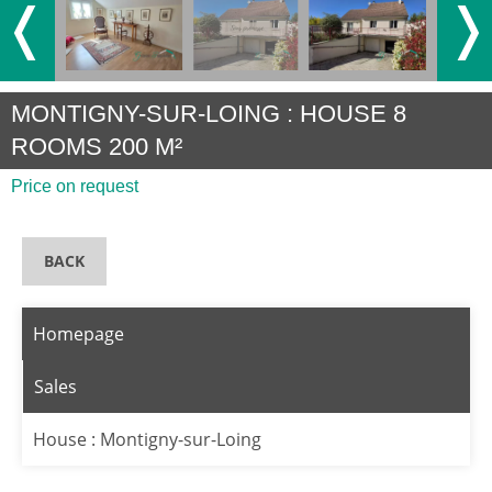
❬
❭
MONTIGNY-SUR-LOING : HOUSE 8
ROOMS 200 M²
Price on request
BACK
Homepage
Sales
House : Montigny-sur-Loing