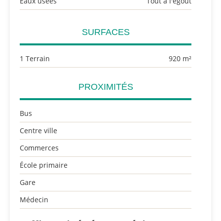
Eaux usées
Tout à l'égout
SURFACES
1 Terrain
920 m²
PROXIMITÉS
Bus
Centre ville
Commerces
École primaire
Gare
Médecin