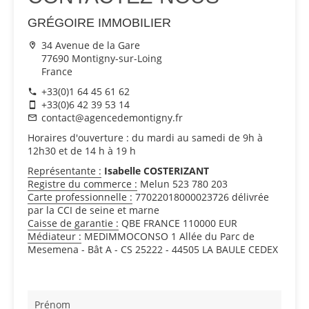
GRÉGOIRE IMMOBILIER
34 Avenue de la Gare
77690 Montigny-sur-Loing
France
+33(0)1 64 45 61 62
+33(0)6 42 39 53 14
contact@agencedemontigny.fr
Horaires d'ouverture : du mardi au samedi de 9h à
12h30 et de 14 h à 19 h
Représentante :
Isabelle COSTERIZANT
Registre du commerce :
Melun 523 780 203
Carte professionnelle :
77022018000023726 délivrée
par la CCI de seine et marne
Caisse de garantie :
QBE FRANCE 110000 EUR
Médiateur :
MEDIMMOCONSO 1 Allée du Parc de
Mesemena - Bât A - CS 25222 - 44505 LA BAULE CEDEX