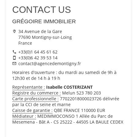
CONTACT US
GRÉGOIRE IMMOBILIER
34 Avenue de la Gare
77690 Montigny-sur-Loing
France
+33(0)1 64 45 61 62
+33(0)6 42 39 53 14
contact@agencedemontigny.fr
Horaires d'ouverture : du mardi au samedi de 9h à
12h30 et de 14 h à 19 h
Représentante :
Isabelle COSTERIZANT
Registre du commerce :
Melun 523 780 203
Carte professionnelle :
77022018000023726 délivrée
par la CCI de seine et marne
Caisse de garantie :
QBE FRANCE 110000 EUR
Médiateur :
MEDIMMOCONSO 1 Allée du Parc de
Mesemena - Bât A - CS 25222 - 44505 LA BAULE CEDEX