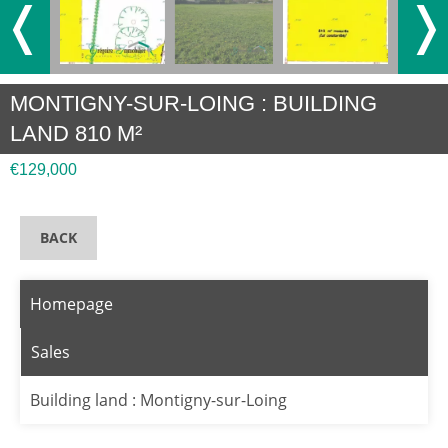
❬
❭
MONTIGNY-SUR-LOING : BUILDING
LAND 810 M²
€129,000
BACK
Homepage
Sales
Building land : Montigny-sur-Loing